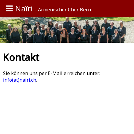
Naïri
- Armenischer Chor Bern
Chor
Auftritte 2026
Kontakt
Rückblick
Bild & Ton
Sie können uns per E-Mail erreichen unter:
info(at)nairi.ch
.
Kontakt